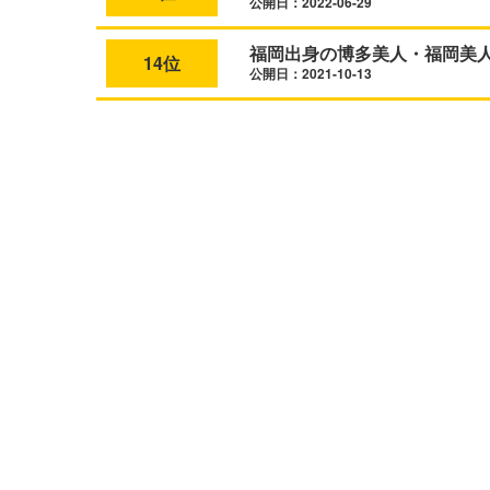
公開日：2022-06-29
福岡出身の博多美人・福岡美人
14位
公開日：2021-10-13
L
o
/
U
a
n
d
m
e
u
d
t
:
e
7
0
.
0
5
%