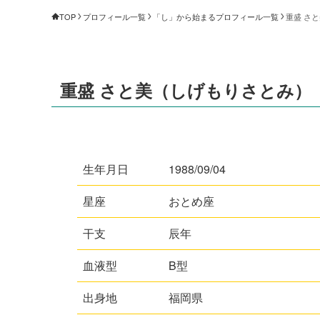
TOP
プロフィール一覧
「し」から始まるプロフィール一覧
重盛 さ
重盛 さと美（しげもりさとみ）
生年月日
1988/09/04
星座
おとめ座
干支
辰年
血液型
B型
出身地
福岡県