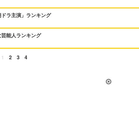
朝ドラ主演」ランキング
女芸能人ランキング
1
2
3
4