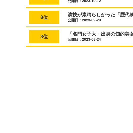
公開日：2023-10-12
演技が素晴らしかった「歴代
8位
公開日：2023-09-29
「名門女子大」出身の知的美
3位
公開日：2023-08-24
L
o
/
U
a
n
d
m
e
u
d
t
:
e
7
0
.
0
5
%