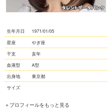
生年月日
1971/01/05
星座
やぎ座
干支
亥年
血液型
A型
出身地
東京都
サイズ
＋プロフィールをもっと見る