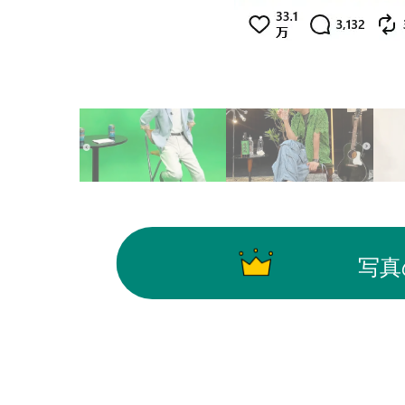
画像はInstagram（@raul_official_sn）から
写真