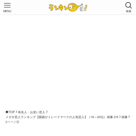
MENU
検索
TOP
有名人・お笑い芸人
メガネ芸人ランキング【眼鏡がトレードマークの人気芸人】（16～20位）画像 2/5
画像
2ページ目