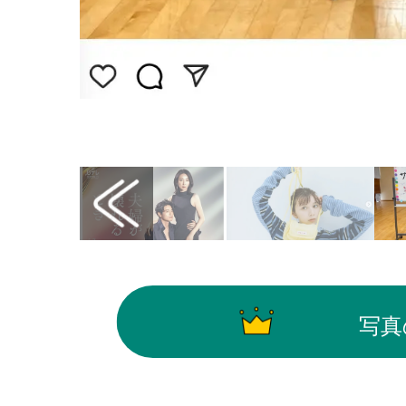
画像はInstagram（@ikezaki_yeah）から引用
写真