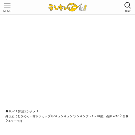
MENU
検索
TOP
韓国エンタメ
身長差にときめく♡韓ドラカップル”キュンキュン”ランキング（1～10位）画像 4/10
画像
4ページ目