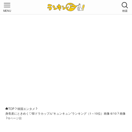
MENU
検索
TOP
韓国エンタメ
身長差にときめく♡韓ドラカップル”キュンキュン”ランキング（1～10位）画像 6/10
画像
6ページ目