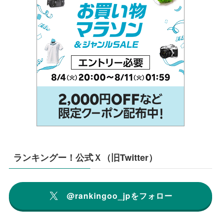
ランキングー！公式Ｘ（旧Twitter）
@rankingoo_jpをフォロー