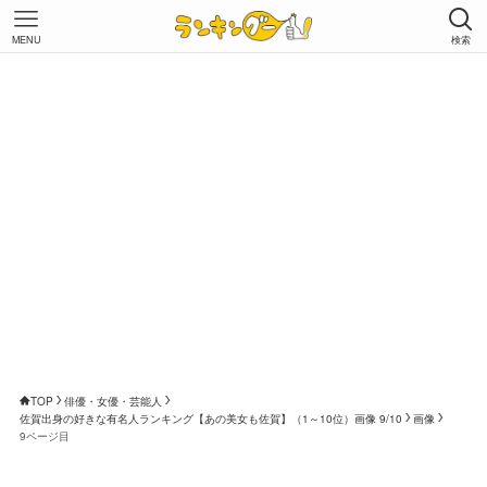
MENU
検索
TOP
俳優・女優・芸能人
佐賀出身の好きな有名人ランキング【あの美女も佐賀】（1～10位）画像 9/10
画像
9ページ目