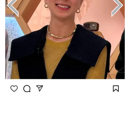
画像は
Instagram（@nakagoshi_noriko.official）
から引用