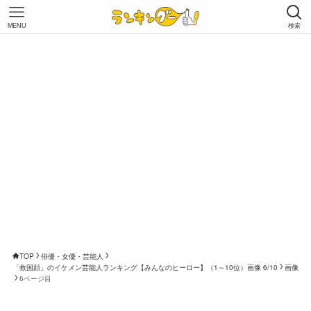
MENU
検索
TOP
俳優・女優・芸能人
「救国顔」のイケメン芸能人ランキング【みんなのヒーロー】（1～10位）画像 6/10
画像
6ページ目