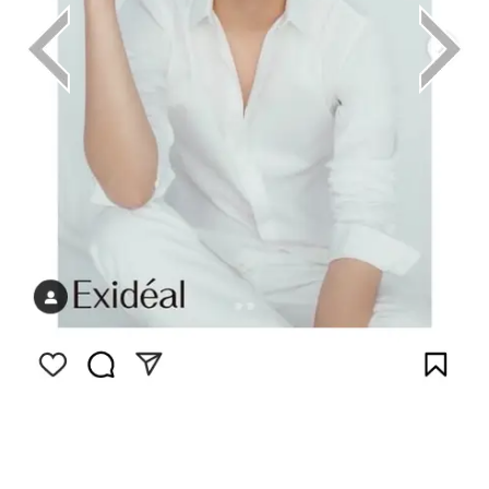
画像は
Instagram（@ryota_katayose__official）か