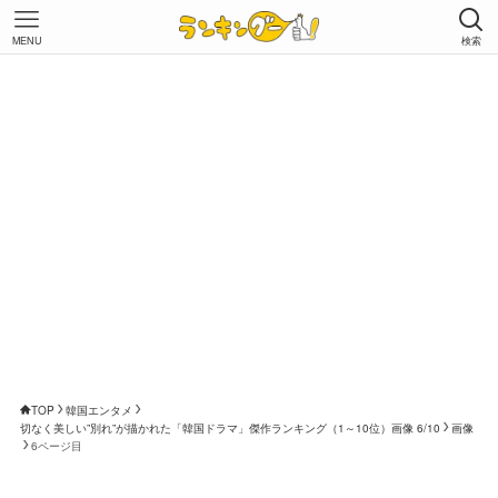
MENU
検索
TOP
韓国エンタメ
切なく美しい”別れ”が描かれた「韓国ドラマ」傑作ランキング（1～10位）画像 6/10
画像
6ページ目