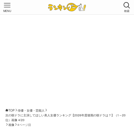
MENU
検索
TOP
俳優・女優・芸能人
次の朝ドラに主演してほしい美人女優ランキング【2026年度後期の朝ドラは？】（1～20
位）画像 4/20
画像
4ページ目