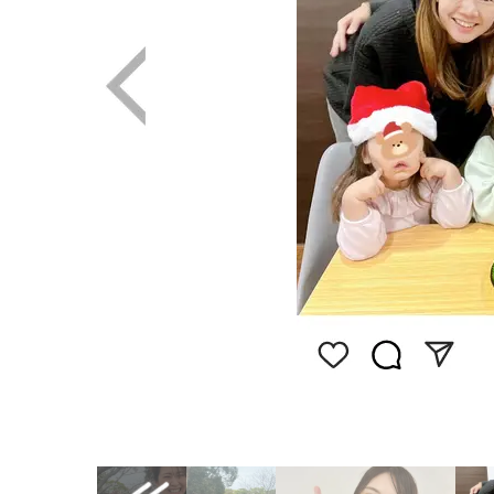
画像はInstagram（@kaorin888）から引用