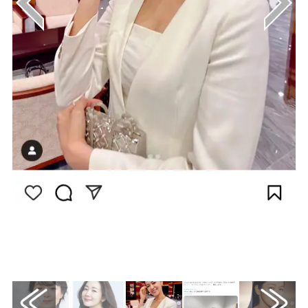
画像はInstagram（@tomoka_kurotani）か
ら引用