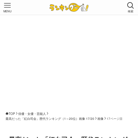
MENU
検索
TOP
俳優・女優・芸能人
最高だった「紅白司会」歴代ランキング（1～20位）画像 17/20
画像
17ページ目