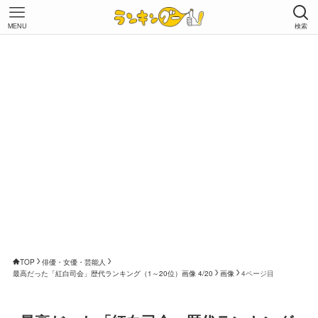
MENU
検索
TOP
俳優・女優・芸能人
最高だった「紅白司会」歴代ランキング（1～20位）画像 4/20
画像
4ページ目