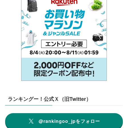
ランキングー！公式Ｘ（旧Twitter）
@rankingoo_jpをフォロー