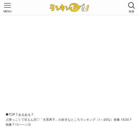
MENU
検索
TOP
あるある
人懐っこくて甘えん坊♡「犬系男子」の好きなところランキング（1～20位）画像 15/20
画像
15ページ目