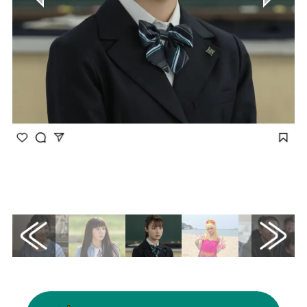
画像はInstagram（@asadora_bk_nhk）から
引用