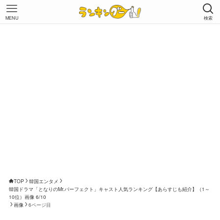
MENU
検索
TOP
韓国エンタメ
韓国ドラマ「となりのMr.パーフェクト」キャスト人気ランキング【あらすじも紹介】（1～
10位）画像 6/10
画像
6ページ目