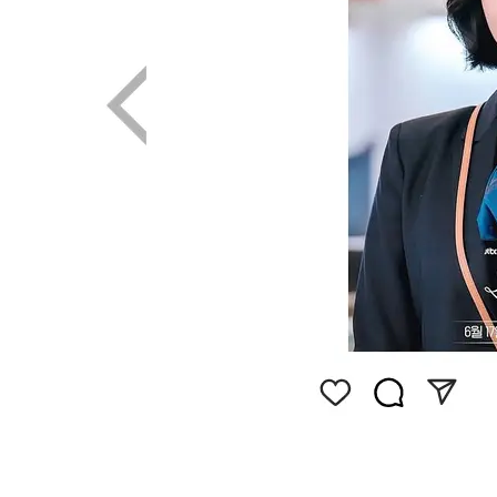
画像はInstagram（@ggani8918）から引用