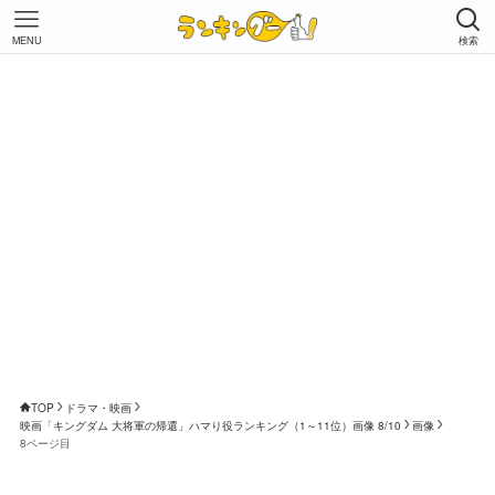
MENU
検索
TOP
ドラマ・映画
映画「キングダム 大将軍の帰還」ハマり役ランキング（1～11位）画像 8/10
画像
8ページ目