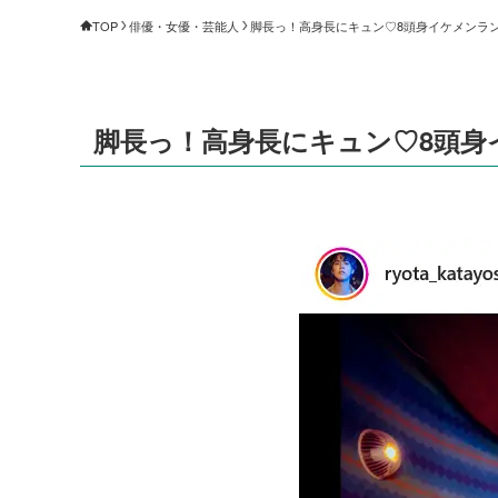
TOP
俳優・女優・芸能人
脚長っ！高身長にキュン♡8頭身イケメンランキン
脚長っ！高身長にキュン♡8頭身イ