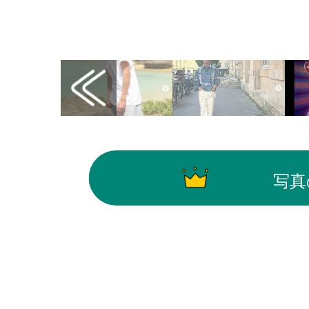
画像はInstagram（@ryota_katayose__offi
写真