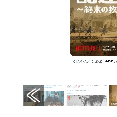
画像はX（@NetflixJP）から引用