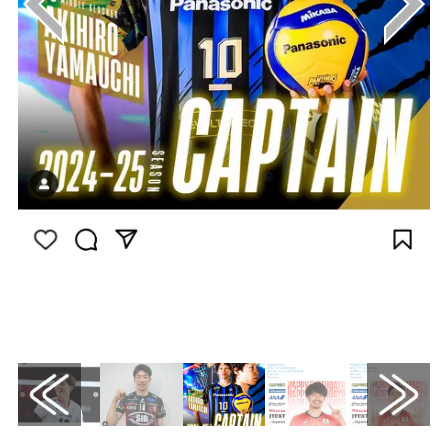
画像はInstagram（@akihiroooo1130）から
引用