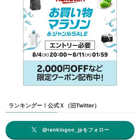
ランキングー！公式Ｘ（旧Twitter）
@rankingoo_jpをフォロー