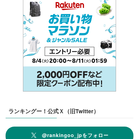
ランキングー！公式Ｘ（旧Twitter）
@rankingoo_jpをフォロー