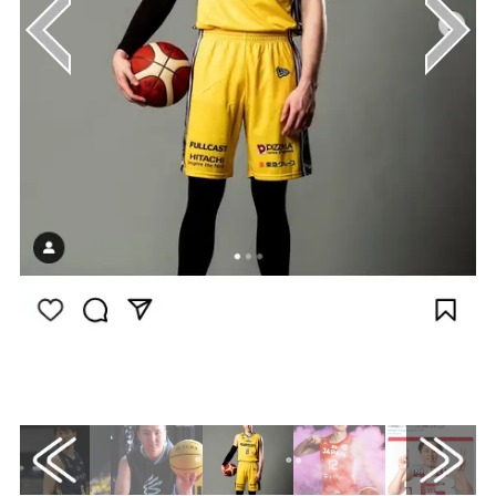
画像はInstagram（@jhawk.24）から引用