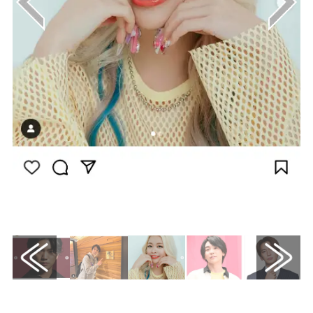
画像はInstagram（@khkhkhzk）から引用