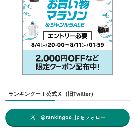
ランキングー！公式Ｘ（旧Twitter）
@rankingoo_jpをフォロー