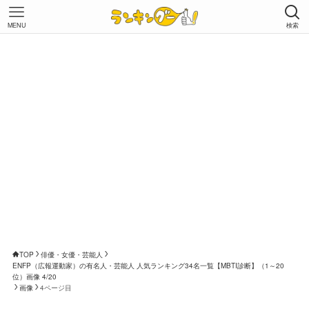
MENU
検索
TOP
俳優・女優・芸能人
ENFP（広報運動家）の有名人・芸能人 人気ランキング34名一覧【MBTI診断】（1～20
位）画像 4/20
画像
4ページ目