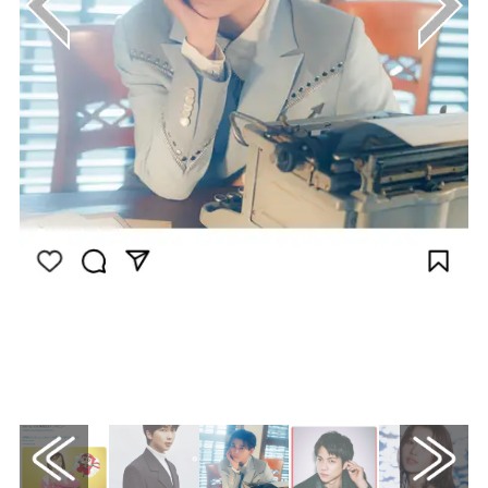
画像は
Instagram（@naniwadanshi728official）か
ら引用