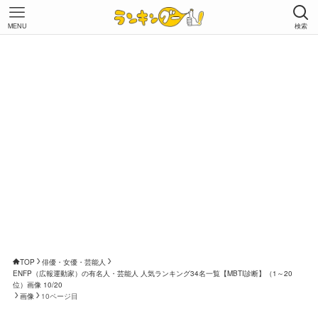
MENU
検索
TOP
俳優・女優・芸能人
ENFP（広報運動家）の有名人・芸能人 人気ランキング34名一覧【MBTI診断】（1～20
位）画像 10/20
画像
10ページ目