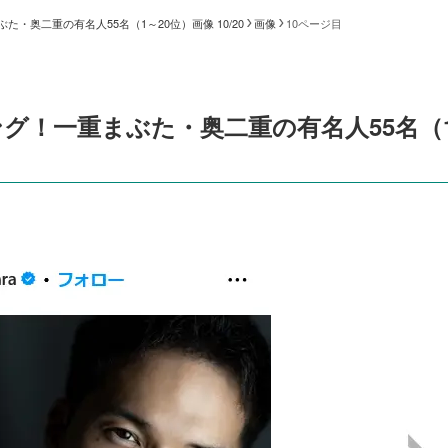
・奥二重の有名人55名（1～20位）画像 10/20
画像
10ページ目
グ！一重まぶた・奥二重の有名人55名（