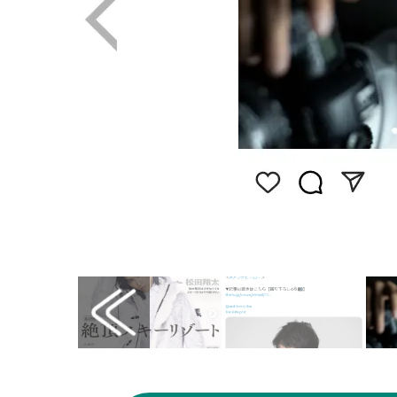
画像はInstagram（@hayato_ichihara）から