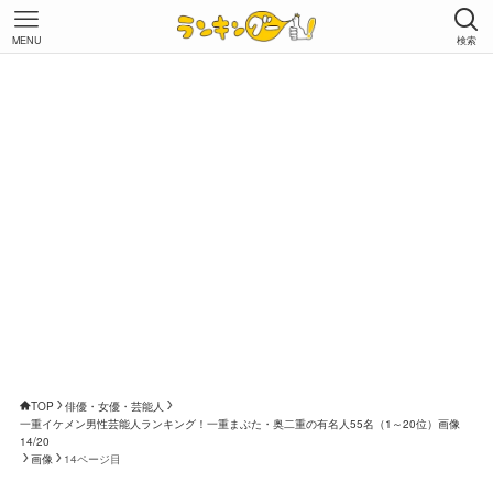
MENU
検索
TOP
俳優・女優・芸能人
一重イケメン男性芸能人ランキング！一重まぶた・奥二重の有名人55名（1～20位）画像
14/20
画像
14ページ目