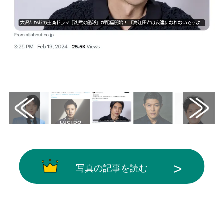
画像はX（@Takao_Osawa_）から引用
写真の記事を読む