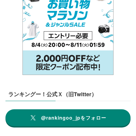
ランキングー！公式Ｘ（旧Twitter）
@rankingoo_jpをフォロー