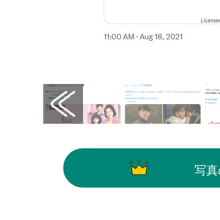
画像はX（@TOKYOMX）から引用
写真