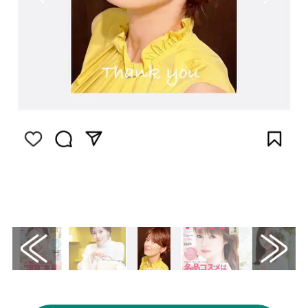
画像はInstagram（@michikokichise）から
引用