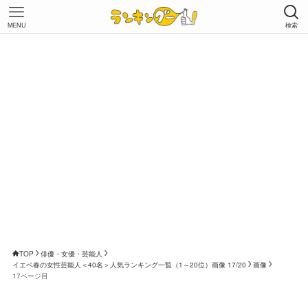
MENU
検索
TOP
俳優・女優・芸能人
イエベ春の女性芸能人＜40名＞人気ランキング一覧（1～20位）画像 17/20
画像
17ページ目