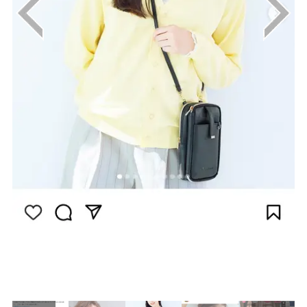
画像はInstagram（@shioritamai_official）
から引用