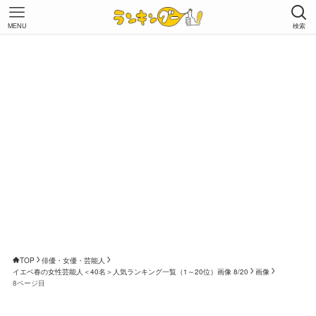
MENU
検索
TOP
俳優・女優・芸能人
イエベ春の女性芸能人＜40名＞人気ランキング一覧（1～20位）画像 8/20
画像
8ページ目