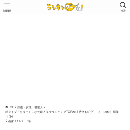
MENU
検索
TOP
俳優・女優・芸能人
顔タイプ「キュート」な芸能人美女ランキングTOP20【特徴も紹介】（1～20位）画像
11/20
画像
11ページ目