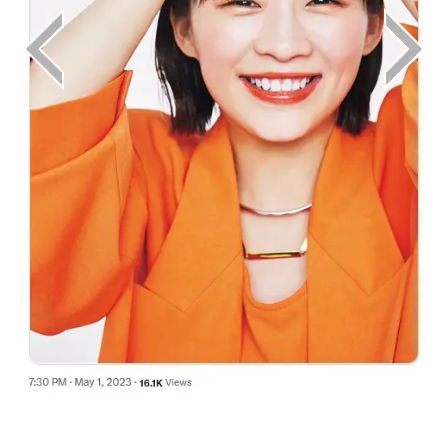
画像はX（@oggi_jp）から引用