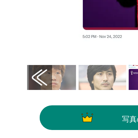
画像はX（@afcasiancup_jp）から引用
写真