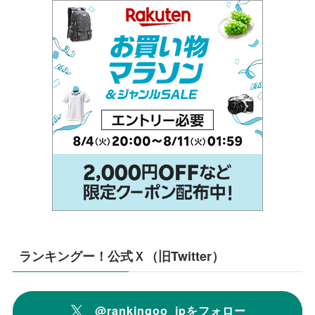
ランキングー！公式Ｘ（旧Twitter）
@rankingoo_jpをフォロー