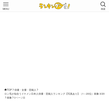
MENU
検索
TOP
俳優・女優・芸能人
ロン毛が似合うイケメン日本人俳優・芸能人ランキング【写真あり】（1～20位）画像 3/20
画像
3ページ目