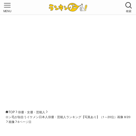
MENU
検索
TOP
俳優・女優・芸能人
ロン毛が似合うイケメン日本人俳優・芸能人ランキング【写真あり】（1～20位）画像 8/20
画像
8ページ目