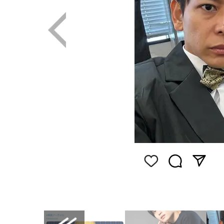
画像はInstagram（@sayakaseiichi）から引用