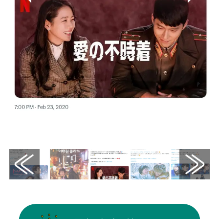
画像はX（@NetflixJP）から引用