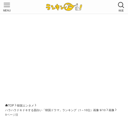
MENU
検索
TOP
韓国エンタメ
ハラハラドキドキする面白い「韓国ドラマ」ランキング（1～10位）画像 9/10
画像
9ページ目