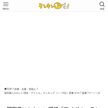
MENU
検索
TOP
俳優・女優・芸能人
国宝級にかわいい現役「アイドル」ランキング（1～10位）画像 3/10
画像
3ページ目