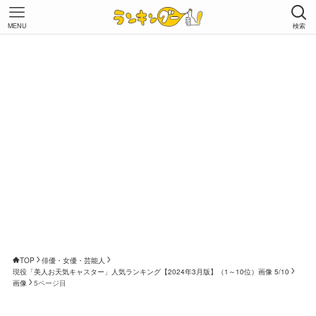
MENU
検索
TOP
俳優・女優・芸能人
現役「美人お天気キャスター」人気ランキング【2024年3月版】（1～10位）画像 5/10
画像
5ページ目