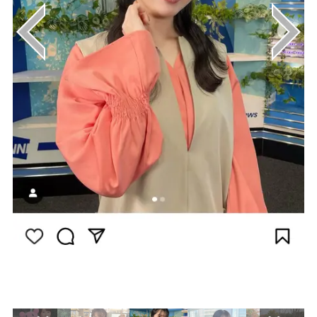
画像はInstagram（@komaki_yui）から引用