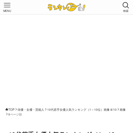
MENU
検索
TOP
俳優・女優・芸能人
10代若手女優人気ランキング（1～10位）画像 8/10
画像
8ページ目