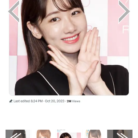
画像はX（@livedoornews）から引用