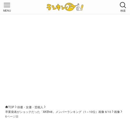
MENU
検索
TOP
俳優・女優・芸能人
卒業発表がショックだった「AKB48」メンバーランキング（1～10位）画像 6/10
画像
6ページ目