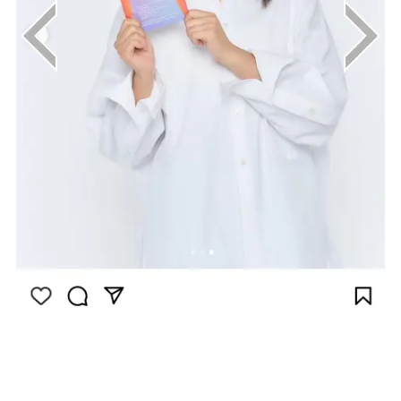
画像はInstagram（@risayoshiki0727）から
引用