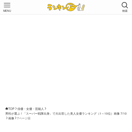
MENU
検索
TOP
俳優・女優・芸能人
男性が選ぶ！「スーパー戦隊出身」で大出世した美人女優ランキング（1～10位）画像 7/10
画像
7ページ目