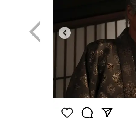
画像はInstagram（@ohoku_fujitv）から引用